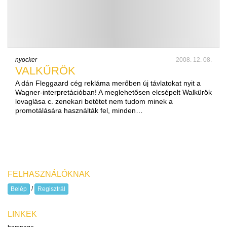
nyocker
2008. 12. 08.
VALKŰRÖK
A dán Fleggaard cég rekláma merőben új távlatokat nyit a
Wagner-interpretációban! A meglehetősen elcsépelt Walkürök
lovaglása c. zenekari betétet nem tudom minek a
promotálására használták fel, minden…
FELHASZNÁLÓKNAK
/
Belép
Regisztrál
LINKEK