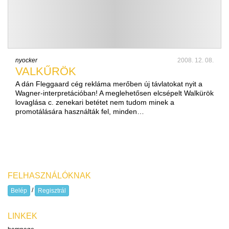
nyocker
2008. 12. 08.
VALKŰRÖK
A dán Fleggaard cég rekláma merőben új távlatokat nyit a
Wagner-interpretációban! A meglehetősen elcsépelt Walkürök
lovaglása c. zenekari betétet nem tudom minek a
promotálására használták fel, minden…
FELHASZNÁLÓKNAK
/
Belép
Regisztrál
LINKEK